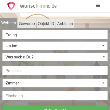
Toggle
navigation
Wohnen
Gewerbe
Objekt-ID
Anbieten
+ 0 km
Was suchst Du?
Zimmer