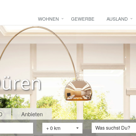
WOHNEN
GEWERBE
AUSLAND
Düren
D
Anbieten
Was suchst Du?
+ 0 km