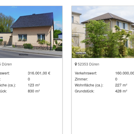
 Düren
52353 Düren
316.001,00 €
160.000,00
swert:
Verkehrswert:
0
0
:
Zimmer:
123 m²
227 m²
che (ca.):
Wohnfläche (ca.):
830 m²
428 m²
ück:
Grundstück: