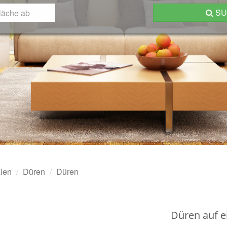
S
len
Düren
Düren
Düren auf ei