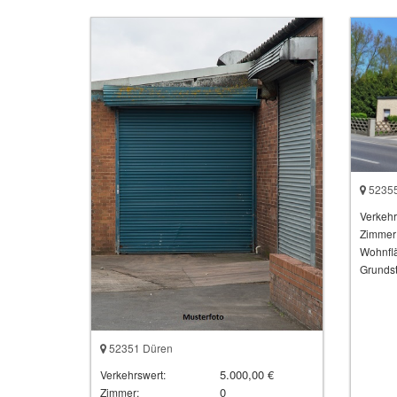
52355
Verkehr
Zimmer
Wohnflä
Grundst
52351 Düren
5.000,00 €
Verkehrswert:
0
Zimmer: