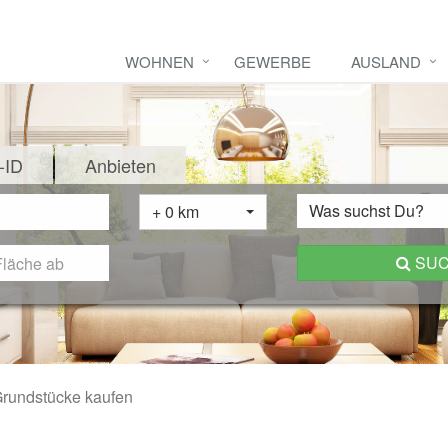
WOHNEN
GEWERBE
AUSLAND
-ID
Anbieten
Was suchst Du?
+ 0 km
SU
rundstücke kaufen