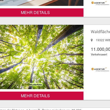
MEHR DETAILS
Waldfläch
19322 Wit
11.000,00
Verkehrswert
MEHR DETAILS