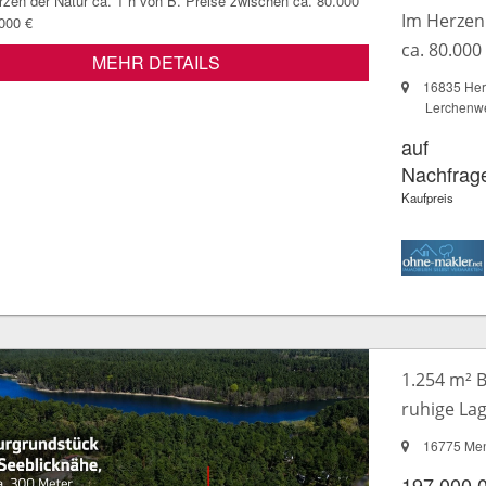
Im Herzen 
ca. 80.000
MEHR DETAILS
16835 Her
Lerchenw
auf
Nachfrag
Kaufpreis
1.254 m² B
ruhige Lag
16775 Me
197.000,