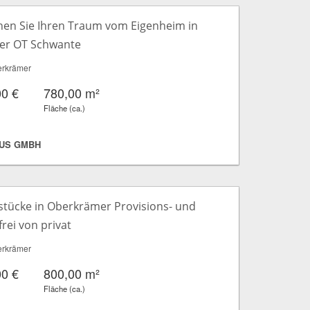
chen Sie Ihren Traum vom Eigenheim in
er OT Schwante
rkrämer
00 €
780,00 m²
Fläche (ca.)
US GMBH
tücke in Oberkrämer Provisions- und
rei von privat
rkrämer
00 €
800,00 m²
Fläche (ca.)