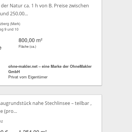
der Natur ca. 1 h von B. Preise zwischen
 und 250.00...
zberg (Mark)
eg 9 und 10
800,00 m²
e
Fläche (ca.)
ohne-makler.net – eine Marke der OhneMakler
GmbH
Privat vom Eigentümer
augrundstück nahe Stechlinsee – teilbar ,
e (pro...
nz
00 €
1.254,00 m²