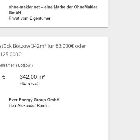
ohne-makler.net – eine Marke der OhneMakler
GmbH
Privat vom Eigentümer
tück Bötzow 342m² für 83.000€ oder
 125.000€
rkrämer ( Bötzow )
 €
342,00 m²
Fläche (ca.)
Ever Energy Group GmbH
Herr Alexander Ramin