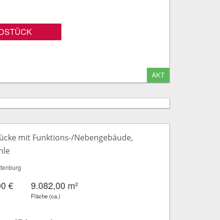
DSTÜCK
AKT
ücke mit Funktions-/Nebengebäude,
hle
ttenburg
00 €
9.082,00 m²
Fläche (ca.)