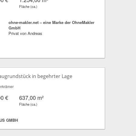
Fläche (ca.)
ohne-makler.net – eine Marke der OhneMakler
GmbH
Privat von Andreas
augrundstück in begehrter Lage
rkrämer
00 €
637,00 m²
Fläche (ca.)
US GMBH