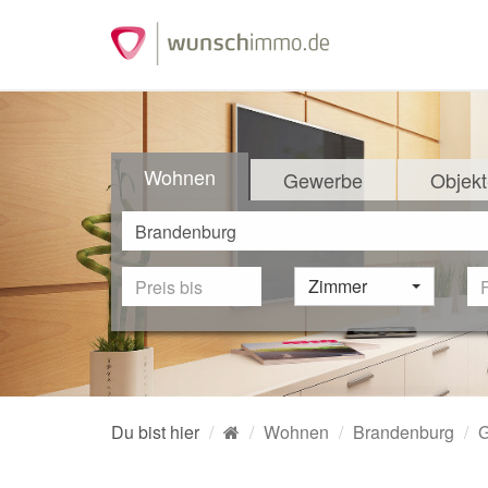
Wohnen
Gewerbe
Objekt
Zimmer
Du bist hier
Wohnen
Brandenburg
G