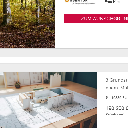
Frau Klein
ZUM WUNSCHGRUN
3 Grundst
ehem. Mü
19339 Pla
190.200,
Verkehrswert