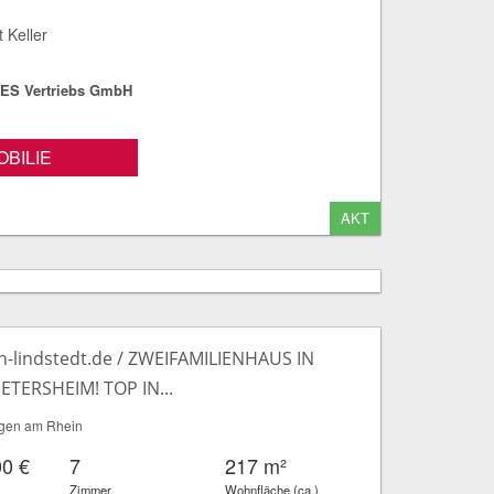
 Keller
S Vertriebs GmbH
BILIE
AKT
n-lindstedt.de / ZWEIFAMILIENHAUS IN
ETERSHEIM! TOP IN...
gen am Rhein
00 €
7
217 m²
Zimmer
Wohnfläche (ca.)