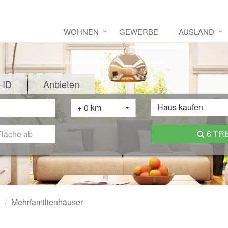
WOHNEN
GEWERBE
AUSLAND
-ID
Anbieten
Haus kaufen
+ 0 km
6 TR
Mehrfamilienhäuser