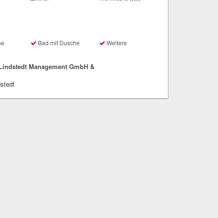
he
Bad mit Dusche
Weitere
 Lindstedt Management GmbH &
dstedt