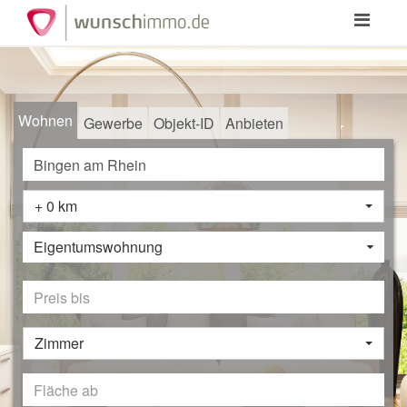
Toggle
navigation
Wohnen
Gewerbe
Objekt-ID
Anbieten
+ 0 km
Eigentumswohnung
Zimmer