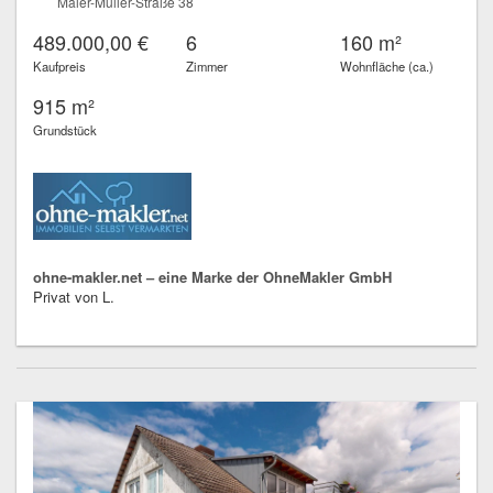
Maler-Müller-Straße 38
489.000,00 €
6
160 m²
Kaufpreis
Zimmer
Wohnfläche (ca.)
915 m²
Grundstück
ohne-makler.net – eine Marke der OhneMakler GmbH
Privat von L.