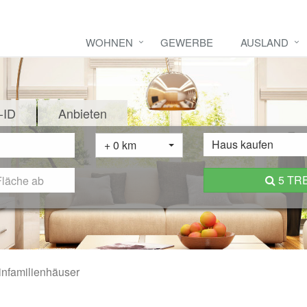
WOHNEN
GEWERBE
AUSLAND
-ID
Anbieten
Haus kaufen
+ 0 km
5 TR
infamilienhäuser