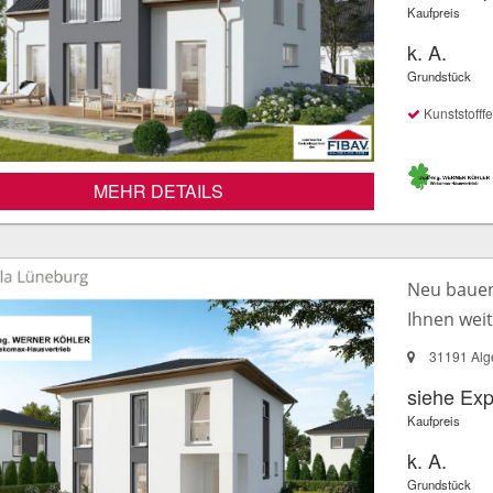
Kaufpreis
k. A.
Grundstück
Kunststofffe
MEHR DETAILS
Neu bauen 
Ihnen wei
31191 Alg
siehe Ex
Kaufpreis
k. A.
Grundstück