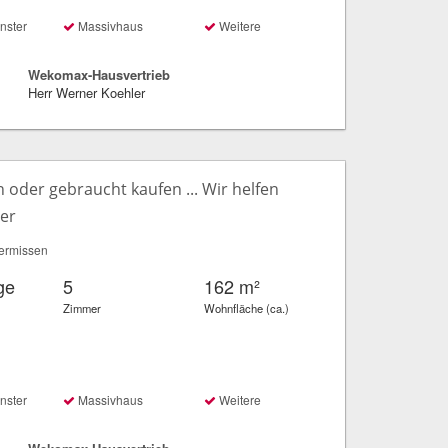
nster
Massivhaus
Weitere
Wekomax-Hausvertrieb
Herr Werner Koehler
oder gebraucht kaufen ... Wir helfen
ter
ermissen
ge
5
162 m²
Zimmer
Wohnfläche (ca.)
nster
Massivhaus
Weitere