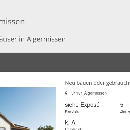
rmissen
häuser in Algermissen
Neu bauen oder gebraucht 
31191 Algermissen
siehe Exposé
5
Kaufpreis
Zimme
k. A.
Grundstück