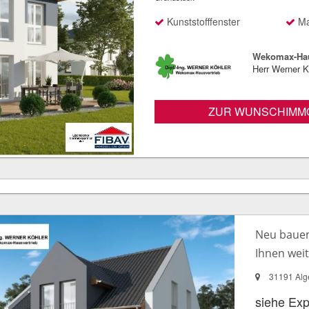
Kunststofffenster
Ma
Wekomax-Hau
Herr Werner K
ZUR WUNSCHIMMO
Neu bauen 
Ihnen wei
31191 Alg
siehe Ex