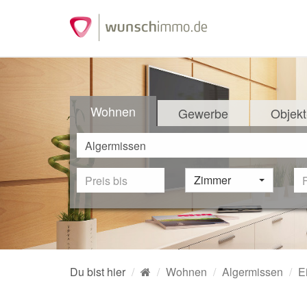
Wohnen
Gewerbe
Objekt
Zimmer
Du bist hier
Wohnen
Algermissen
E