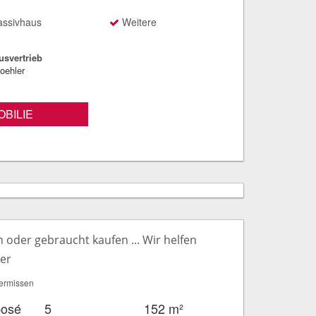
ssivhaus
Weitere
svertrieb
oehler
BILIE
oder gebraucht kaufen ... Wir helfen
ter
ermissen
posé
5
152 m²