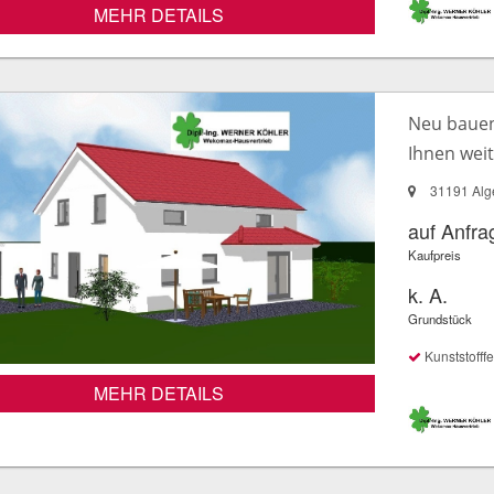
MEHR DETAILS
Neu bauen 
Ihnen wei
31191 Alg
auf Anfra
Kaufpreis
k. A.
Grundstück
Kunststofffe
MEHR DETAILS