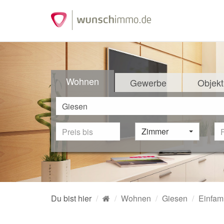
Wohnen
Gewerbe
Objekt
Zimmer
Du bist hier
Wohnen
Giesen
Einfam