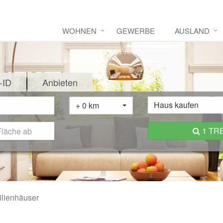
WOHNEN
GEWERBE
AUSLAND
-ID
Anbieten
Haus kaufen
+ 0 km
1 TR
ilienhäuser