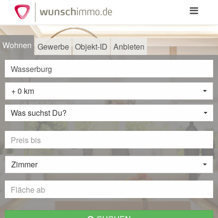
Toggle
navigation
Wohnen
Gewerbe
Objekt-ID
Anbieten
+ 0 km
Was suchst Du?
Zimmer