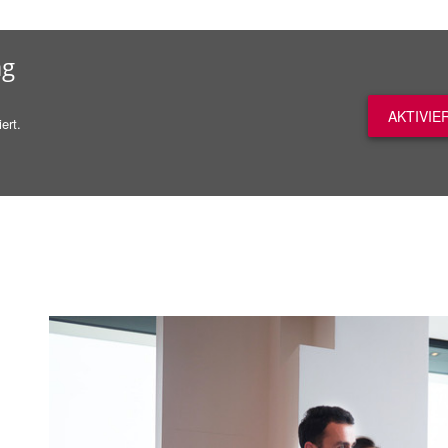
ag
AKTIVIE
ert.