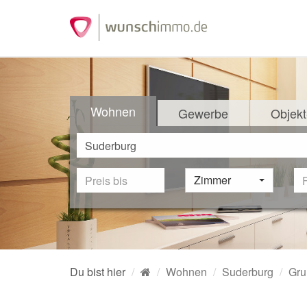
Wohnen
Gewerbe
Objekt
Zimmer
Du bist hier
Wohnen
Suderburg
Gru