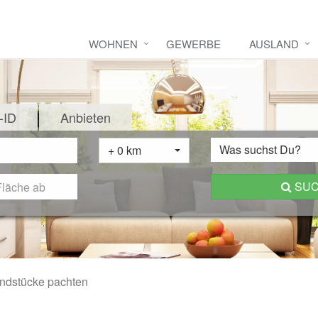
WOHNEN
GEWERBE
AUSLAND
-ID
Anbieten
Was suchst Du?
+ 0 km
SU
ndstücke pachten