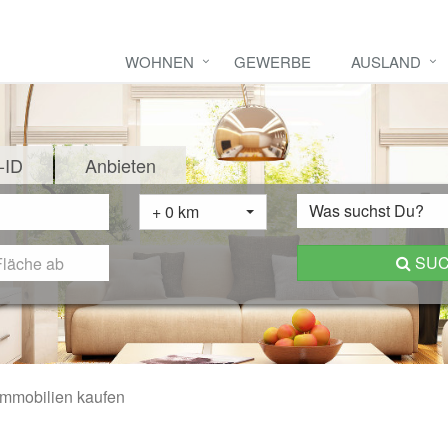
WOHNEN
GEWERBE
AUSLAND
-ID
Anbieten
Was suchst Du?
+ 0 km
SU
Immobilien kaufen