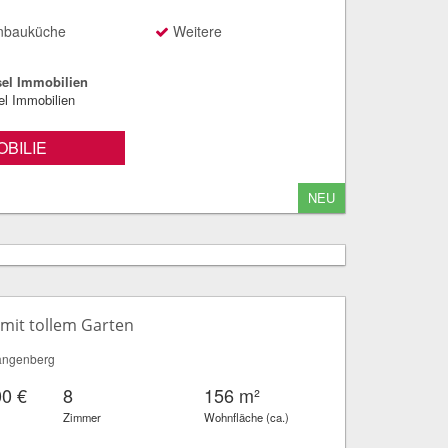
nbauküche
Weitere
el Immobilien
l Immobilien
BILIE
NEU
mit tollem Garten
angenberg
00 €
8
156 m²
Zimmer
Wohnfläche (ca.)