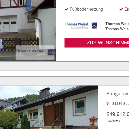
Fußbodenheizung
Ei
Thomas Weis
Thomas Weise
ZUR WUNSCHIMMO
Bungalow 
34286 Sp
249.912,
Kaufpreis