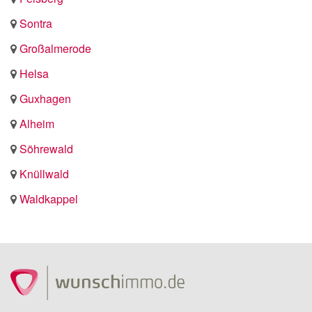
Sontra
Großalmerode
Helsa
Guxhagen
Alheim
Söhrewald
Knüllwald
Waldkappel