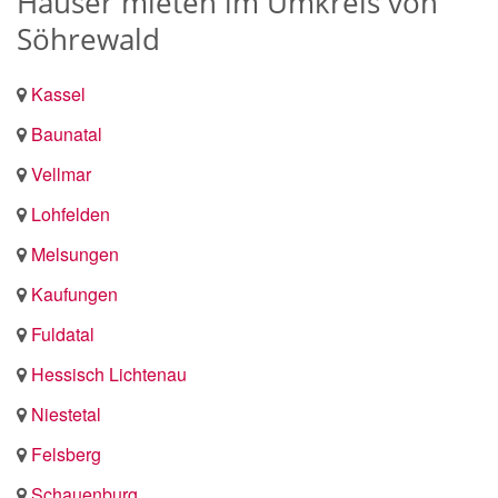
Häuser mieten im Umkreis von
Söhrewald
Kassel
Baunatal
Vellmar
Lohfelden
Melsungen
Kaufungen
Fuldatal
Hessisch Lichtenau
Niestetal
Felsberg
Schauenburg