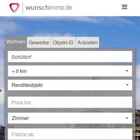
Toggle
navigation
Wohnen
Gewerbe
Objekt-ID
Anbieten
+ 0 km
Renditeobjekt
Zimmer