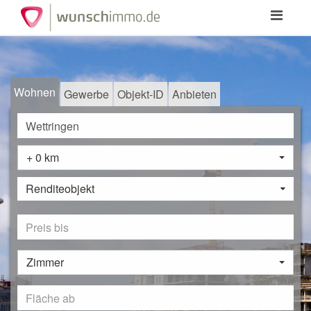
Toggle
navigation
Wohnen
Gewerbe
Objekt-ID
Anbieten
+ 0 km
Renditeobjekt
Zimmer