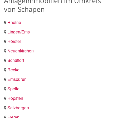
Anlageimmobilien im Umkreis
von Schapen
Rheine
Lingen/Ems
Hörstel
Neuenkirchen
Schüttorf
Recke
Emsbüren
Spelle
Hopsten
Salzbergen
Freren