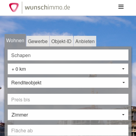
Toggle
navigation
Wohnen
Gewerbe
Objekt-ID
Anbieten
+ 0 km
Renditeobjekt
Zimmer