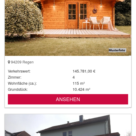
94209 Regen
145.781,00 €
Verkehrswert:
4
Zimmer:
115 m²
Wohnfläche (ca.):
10.424 m²
Grundstück:
ANSEHEN