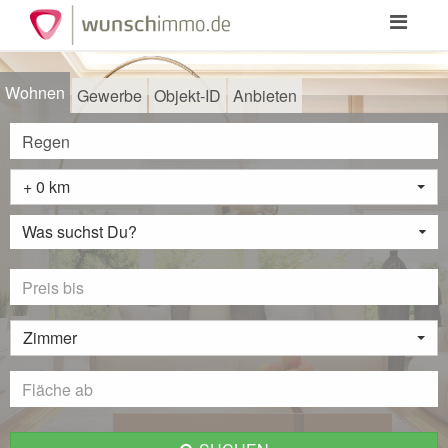
Toggle
navigation
Wohnen
Gewerbe
Objekt-ID
Anbieten
+ 0 km
Was suchst Du?
Zimmer