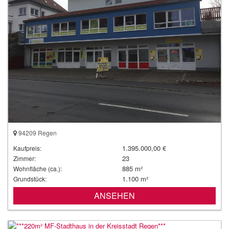
94209 Regen
1.395.000,00 €
Kaufpreis:
23
Zimmer:
885 m²
Wohnfläche (ca.):
1.100 m²
Grundstück:
ANSEHEN