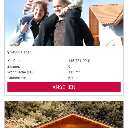
94209 Regen
145.781,00 €
Kaufpreis:
0
Zimmer:
115 m²
Wohnfläche (ca.):
620 m²
Grundstück:
ANSEHEN