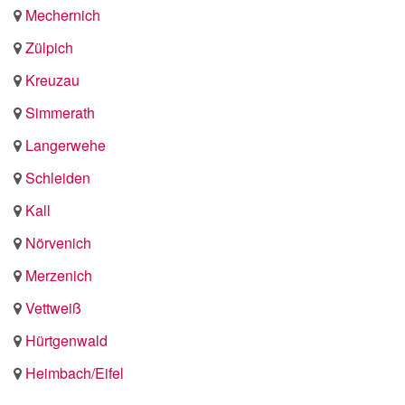
Mechernich
Zülpich
Kreuzau
Simmerath
Langerwehe
Schleiden
Kall
Nörvenich
Merzenich
Vettweiß
Hürtgenwald
Heimbach/Eifel