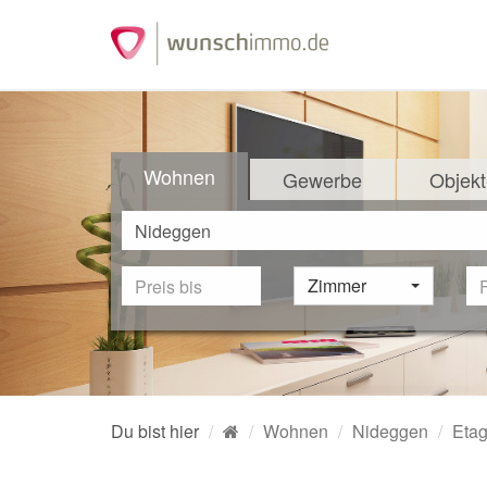
Wohnen
Gewerbe
Objekt
Zimmer
Du bist hier
Wohnen
Nideggen
Eta