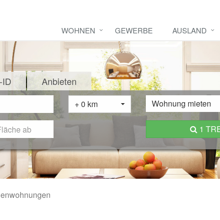
WOHNEN
GEWERBE
AUSLAND
-ID
Anbieten
Wohnung mieten
+ 0 km
1 TR
genwohnungen