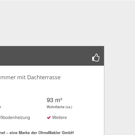
immer mit Dachterrasse
93 m²
r
Wohnfläche (ca.)
ßbodenheizung
Weitere
net – eine Marke der OhneMakler GmbH