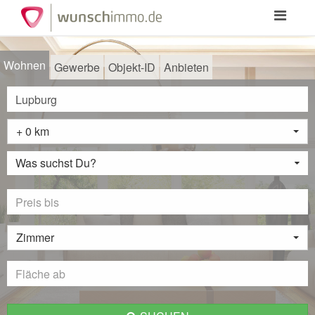
Toggle
navigation
Wohnen
Gewerbe
Objekt-ID
Anbieten
+ 0 km
Was suchst Du?
Zimmer