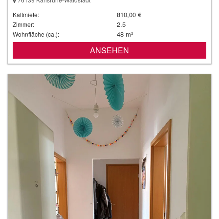
810,00 €
Kaltmiete:
2.5
Zimmer:
48 m²
Wohnfläche (ca.):
ANSEHEN