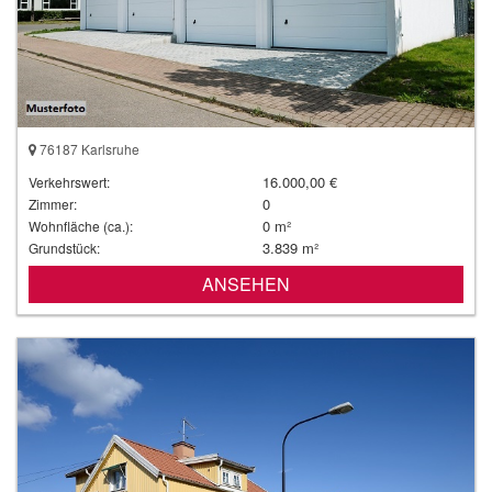
76187 Karlsruhe
16.000,00 €
Verkehrswert:
0
Zimmer:
0 m²
Wohnfläche (ca.):
3.839 m²
Grundstück:
ANSEHEN