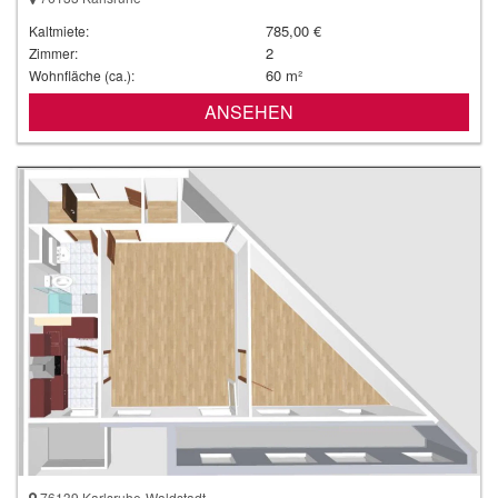
785,00 €
Kaltmiete:
2
Zimmer:
60 m²
Wohnfläche (ca.):
ANSEHEN
76139 Karlsruhe-Waldstadt