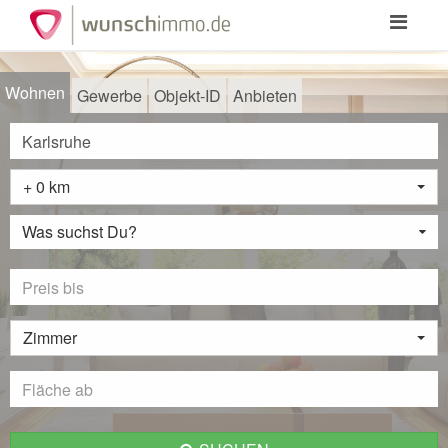
Toggle
navigation
Wohnen
Gewerbe
Objekt-ID
Anbieten
+ 0 km
Was suchst Du?
Zimmer