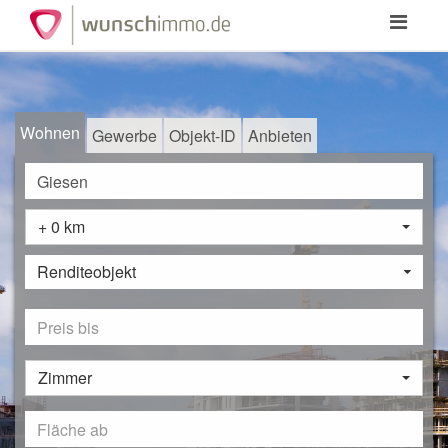
Toggle
navigation
Wohnen
Gewerbe
Objekt-ID
Anbieten
+ 0 km
Renditeobjekt
Zimmer