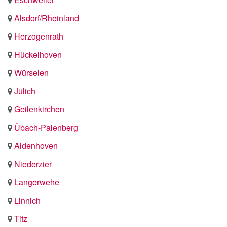
Alsdorf/Rheinland
Herzogenrath
Hückelhoven
Würselen
Jülich
Geilenkirchen
Übach-Palenberg
Aldenhoven
Niederzier
Langerwehe
Linnich
Titz