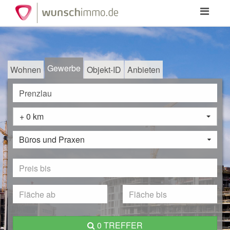
Toggle
navigation
Gewerbe
Wohnen
Objekt-ID
Anbieten
+ 0 km
Büros und Praxen
0 TREFFER