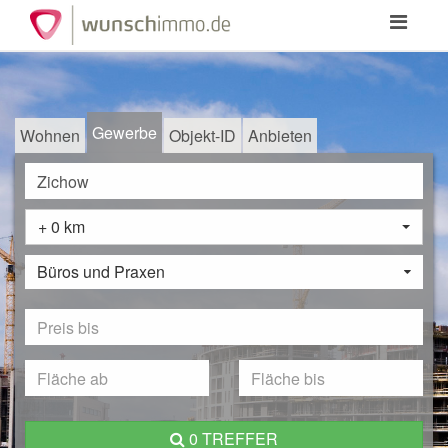
Toggle
navigation
Gewerbe
Wohnen
Objekt-ID
Anbieten
+ 0 km
Büros und Praxen
0 TREFFER