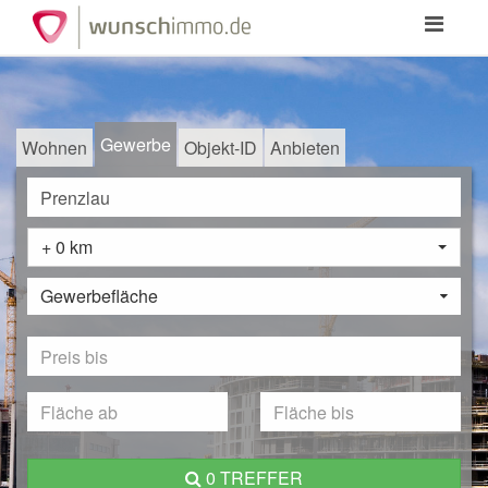
Toggle
navigation
Gewerbe
Wohnen
Objekt-ID
Anbieten
+ 0 km
Gewerbefläche
0 TREFFER