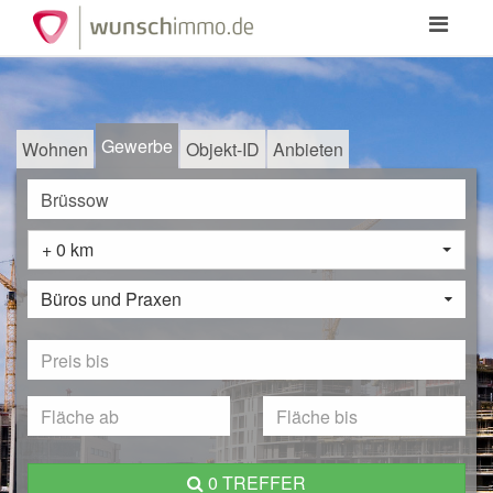
Toggle
navigation
Gewerbe
Wohnen
Objekt-ID
Anbieten
+ 0 km
Büros und Praxen
0 TREFFER