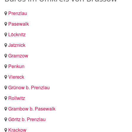
Prenzlau
Pasewalk
Löcknitz
Jatznick
Gramzow
Penkun
Viereck
Grünow b. Prenzlau
Rollwitz
Grambow b. Pasewalk
Göritz b. Prenzlau
Krackow