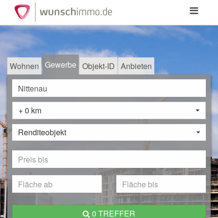
Toggle
navigation
Gewerbe
Wohnen
Objekt-ID
Anbieten
+ 0 km
Renditeobjekt
0 TREFFER