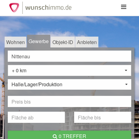
Toggle
navigation
Gewerbe
Wohnen
Objekt-ID
Anbieten
+ 0 km
Halle/Lager/Produktion
0 TREFFER