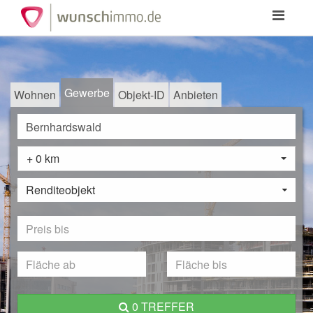
Toggle
navigation
Gewerbe
Wohnen
Objekt-ID
Anbieten
+ 0 km
Renditeobjekt
0 TREFFER