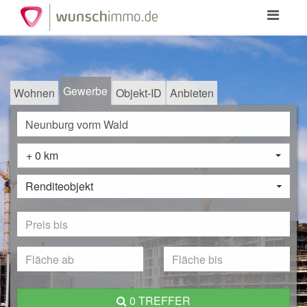
Toggle
navigation
Gewerbe
Wohnen
Objekt-ID
Anbieten
+ 0 km
Renditeobjekt
0 TREFFER