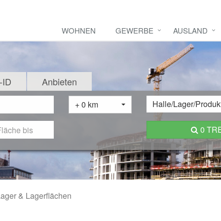
WOHNEN
GEWERBE
AUSLAND
-ID
Anbieten
Halle/Lager/Produk
+ 0 km
0 TR
ager & Lagerflächen