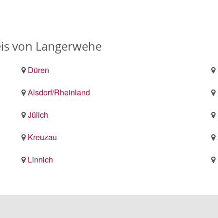
eis von Langerwehe
Düren
Alsdorf/Rheinland
Jülich
Kreuzau
Linnich