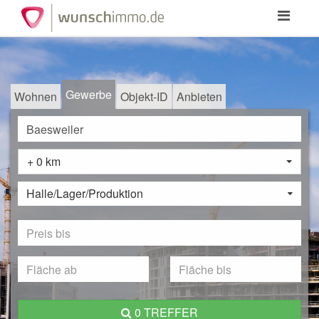
Toggle
navigation
Gewerbe
Wohnen
Objekt-ID
Anbieten
+ 0 km
Halle/Lager/Produktion
0 TREFFER