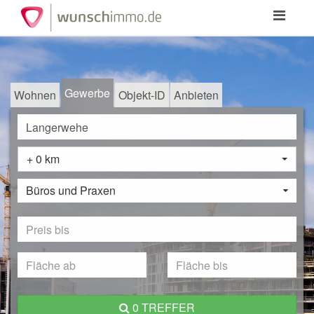
Toggle
navigation
Gewerbe
Wohnen
Objekt-ID
Anbieten
+ 0 km
Büros und Praxen
0 TREFFER