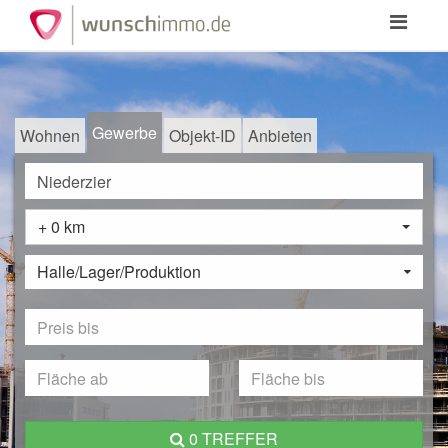
Toggle
navigation
Gewerbe
Wohnen
Objekt-ID
Anbieten
+ 0 km
Halle/Lager/Produktion
0 TREFFER