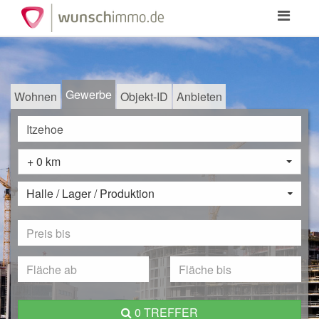
Toggle
navigation
Gewerbe
Wohnen
Objekt-ID
Anbieten
+ 0 km
Halle / Lager / Produktion
0 TREFFER