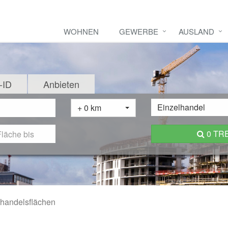
WOHNEN
GEWERBE
AUSLAND
-ID
Anbieten
Einzelhandel
+ 0 km
0 TR
lhandelsflächen