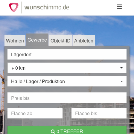
Toggle
navigation
Gewerbe
Wohnen
Objekt-ID
Anbieten
+ 0 km
Halle / Lager / Produktion
0 TREFFER