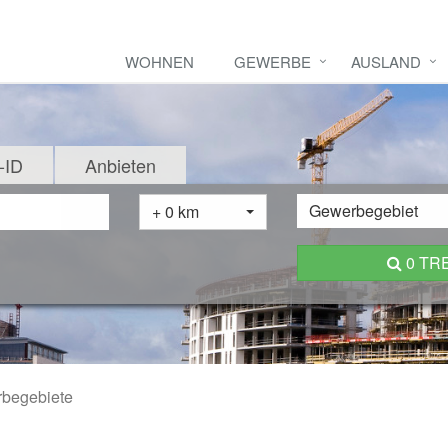
WOHNEN
GEWERBE
AUSLAND
-ID
Anbieten
Gewerbegebiet
+ 0 km
0 TR
begebiete