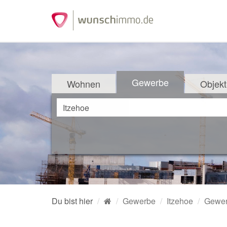
Gewerbe
Wohnen
Objekt
Du bist hier
Gewerbe
Itzehoe
Gewer