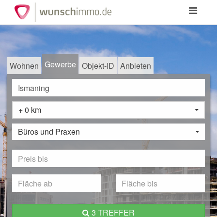
Toggle
navigation
Gewerbe
Wohnen
Objekt-ID
Anbieten
+ 0 km
Büros und Praxen
3 TREFFER