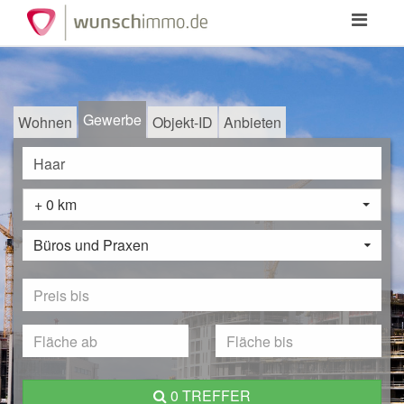
Toggle
navigation
Gewerbe
Wohnen
Objekt-ID
Anbieten
+ 0 km
Büros und Praxen
0 TREFFER