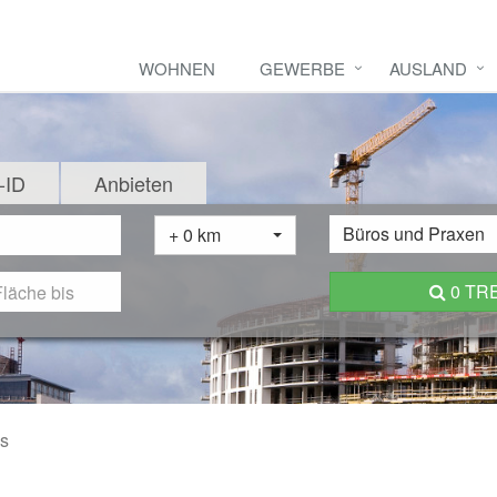
WOHNEN
GEWERBE
AUSLAND
-ID
Anbieten
Büros und Praxen
+ 0 km
0 TR
s