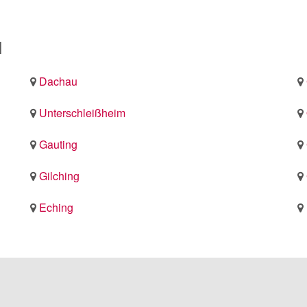
d
Dachau
Unterschleißheim
Gauting
Gilching
Eching