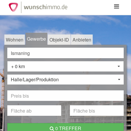
Toggle
navigation
Gewerbe
Wohnen
Objekt-ID
Anbieten
+ 0 km
Halle/Lager/Produktion
0 TREFFER