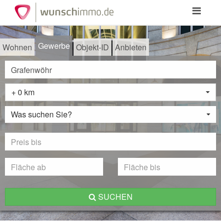
Toggle
navigation
Gewerbe
Wohnen
Objekt-ID
Anbieten
+ 0 km
Was suchen Sie?
SUCHEN