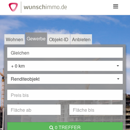
Toggle
navigation
Gewerbe
Wohnen
Objekt-ID
Anbieten
+ 0 km
Renditeobjekt
0 TREFFER