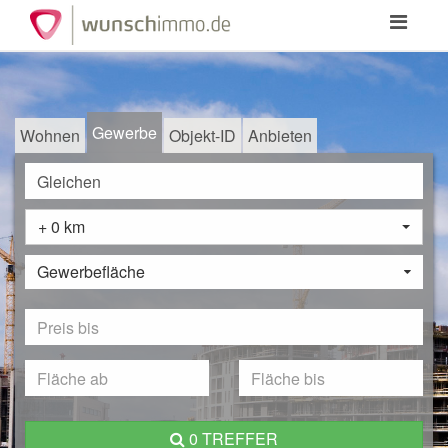
Toggle
navigation
Gewerbe
Wohnen
Objekt-ID
Anbieten
+ 0 km
Gewerbefläche
0 TREFFER