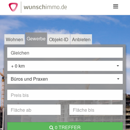
Toggle
navigation
Gewerbe
Wohnen
Objekt-ID
Anbieten
+ 0 km
Büros und Praxen
0 TREFFER