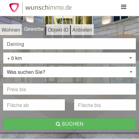
Toggle
navigation
Gewerbe
Wohnen
Objekt-ID
Anbieten
+ 0 km
Was suchen Sie?
SUCHEN