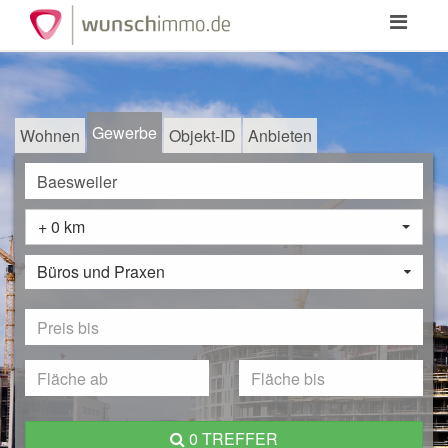
Toggle
navigation
Gewerbe
Wohnen
Objekt-ID
Anbieten
+ 0 km
Büros und Praxen
0 TREFFER