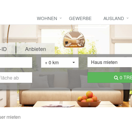
WOHNEN
GEWERBE
AUSLAND
-ID
Anbieten
Haus mieten
+ 0 km
0 TR
er mieten