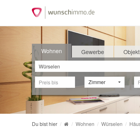
Wohnen
Gewerbe
Objekt
Zimmer
Du bist hier
Wohnen
Würselen
Häus