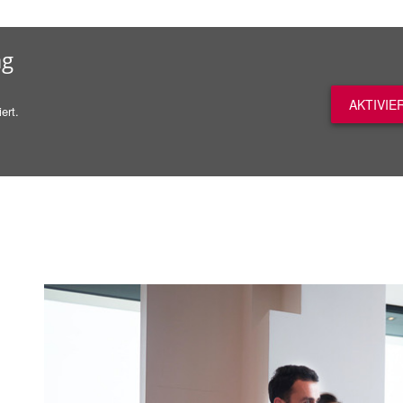
ag
AKTIVIE
ert.